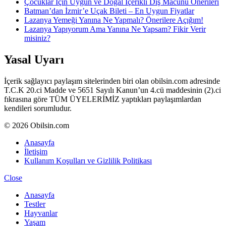
Çocuklar İçin Uygun ve Doğal İçerikli Diş Macunu Önerileri
Batman’dan İzmir’e Uçak Bileti – En Uygun Fiyatlar
Lazanya Yemeği Yanına Ne Yapmalı? Önerilere Açığım!
Lazanya Yapıyorum Ama Yanına Ne Yapsam? Fikir Verir
misiniz?
Yasal Uyarı
İçerik sağlayıcı paylaşım sitelerinden biri olan obilsin.com adresinde
T.C.K 20.ci Madde ve 5651 Sayılı Kanun’un 4.cü maddesinin (2).ci
fıkrasına göre TÜM ÜYELERİMİZ yaptıkları paylaşımlardan
kendileri sorumludur.
© 2026 Obilsin.com
Anasayfa
İletişim
Kullanım Koşulları ve Gizlilik Politikası
Close
Anasayfa
Testler
Hayvanlar
Yaşam