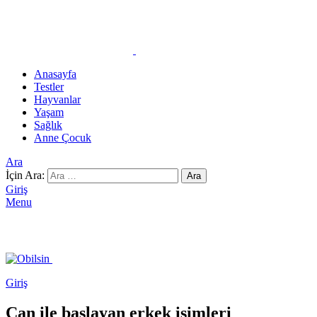
Anasayfa
Testler
Hayvanlar
Yaşam
Sağlık
Anne Çocuk
Ara
İçin Ara:
Ara
Giriş
Menu
Giriş
Can ile başlayan erkek isimleri