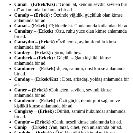
Canal – (Erkek/Kız) :
“Gönül al, kendini sevdir, sevilen biri
ol” anlamında kullanılan bir ad.
Canalp – (Erkek) :
Özünde yiğitlik, güçlülük olan kimse
anlamında bir ad.
Canat – (Erkek) :
“Şiddetle iste” anlamında kullanılan bir ad.
Canaltay – (Erkek) :
Özü, ruhu yüce olan kimse anlamında
bir ad.
Canaydın – (Erkek) :
Özü temiz, aydınlık ruhlu kimse
anlamında bir ad.
Canbey – (Erkek) :
Şirin, tatlı bey.
Canberk – (Erkek) :
Güçlü, sağlam kişilikli kimse
anlamında bir ad.
Candaner – (Erkek) :
İçten, samimi, dost kimse anlamında
bir ad.
Candaş – (Erkek/Kız) :
Dost, arkadaş, yoldaş anlamında bir
ad.
Caner – (Erkek) :
Çok içten, sevilen, sevimli kimse
anlamında bir ad.
Candemir – (Erkek) :
Özü güçlü, demir gibi sağlam ve
kişilikli kimse anlamında bir ad.
Cangiray – (Erkek) :
Dürüst, samimi hükümdar anlamında
bir ad.
Cangür – (Erkek) :
Canlı, neşeli kimse anlamında bir ad.
Canip – (Erkek) :
Yan, taraf, cihet, yön anlamında bir ad.
Cankılıç – (Erkek) :
Özü klıç gibi keskin olan kimse