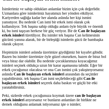
İsimlerimiz ve sahip oldukları anlamlar bizim için çok değerlidir.
Uzmanlara göre isimlerimiz hayatımızı her yönden etkiliyor.
Kariyerden sağlığa kadar her alanda aslında her kişi ismini
yansıtıyor. Bu nedenle Can ismi bir erkek ismi olarak çok
kullanılıyor. Tek başına sahip olduğu anlam öyle büyük ve önemli
ki, bu ismi taşıyan herkese bir güç veriyor. Bir de
Can ile başlayan
erkek isimleri
türetiliyor. Bu isimler tek başına Can kelimesinin
gücünü yanına alarak, bir de birleştiği isimlerin gücü ile bambaşka
olarak çıkıyor.
Hepimizin isimleri aslında üzerimize giydiğimiz bir kıyafet gibidir.
Bazen bu isimler üzerimize öyle güzel otururken, bazen de biraz bol
veya biraz dar olabilir. Bu nedenle çocuklarımıza koyacağımız
isimleri seçmek oldukça uzun bir karar aşamasına tabidir. Eğer bir
erkek çocuğunuz olacaksa ve ona Can ismini çok yakıştırıyorsanız
aslında
Can ile başlayan erkek isimleri
arasından da seçimler
yapabilirsiniz. tek başına Can ismi seçilebileceği gibi
Can ile
başlayan erkek isimleri
seçerek daha baskın ve güçlü bir etki
yaratabilirsiniz.
Peki, sizlerde erkek çocuğunuza koymak üzere
can ile başlayan
erkek isimleri
arıyorsanız ve bunların anlamları ile birlikte ne
demek olduğunu anlamak istiyorsanız işte o isimler;