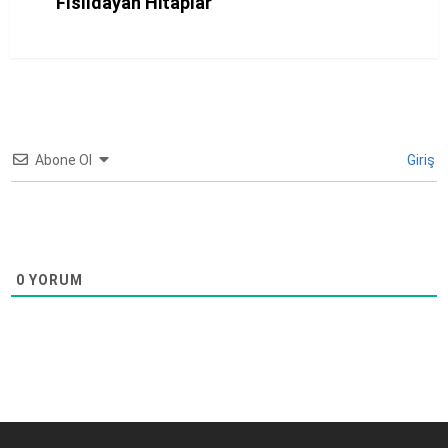
Fısıldayan Hitaplar
Abone Ol
Giriş
0
YORUM