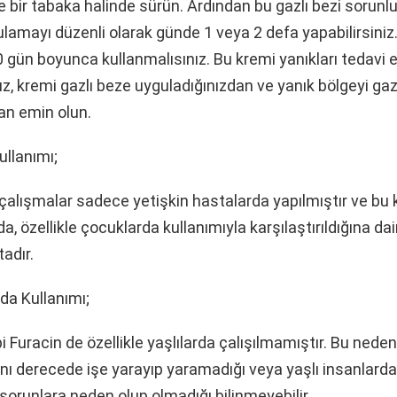
 bir tabaka halinde sürün. Ardından bu gazlı bezi sorunl
ulamayı düzenli olarak günde 1 veya 2 defa yapabilirsiniz.
0 gün boyunca kullanmalısınız. Bu kremi yanıkları tedavi 
ız, kremi gazlı beze uyguladığınızdan ve yanık bölgeyi gaz
an emin olun.
llanımı;
li çalışmalar sadece yetişkin hastalarda yapılmıştır ve bu
a, özellikle çocuklarda kullanımıyla karşılaştırıldığına dair 
adır.
rda Kullanımı;
bi Furacin de özellikle yaşlılarda çalışılmamıştır. Bu nede
nı derecede işe yarayıp yaramadığı veya yaşlı insanlarda 
 sorunlara neden olup olmadığı bilinmeyebilir.