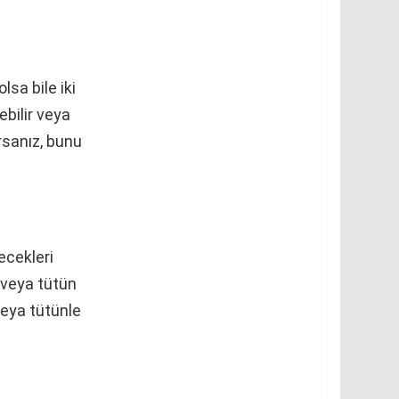
lsa bile iki
ebilir veya
rsanız, bunu
ecekleri
 veya tütün
veya tütünle