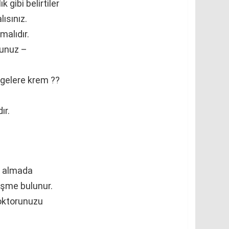
k gibi belirtiler
ısınız.
malıdır.
munuz –
lgelere krem ??
ır.
es almada
şişme bulunur.
doktorunuzu