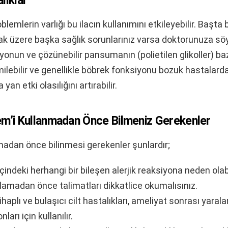
lıklar
oblemlerin varlığı bu ilacın kullanımını etkileyebilir. Başta
ak üzere başka sağlık sorunlarınız varsa doktorunuza söy
yonun ve çözünebilir pansumanın (polietilen glikoller) baz
emilebilir ve genellikle böbrek fonksiyonu bozuk hastalard
yan etki olasılığını artırabilir.
em’i Kullanmadan Önce Bilmeniz Gerekenler
adan önce bilinmesi gerekenler şunlardır;
çindeki herhangi bir bileşen alerjik reaksiyona neden olab
amadan önce talimatları dikkatlice okumalısınız.
ihaplı ve bulaşıcı cilt hastalıkları, ameliyat sonrası yaralar
nları için kullanılır.