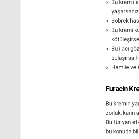
Bu krem ile 
yaşarsanız,
Böbrek hast
Bu kremi k
kötüleşirse
Bu ilacı g
bulaşırsa h
Hamile ve e
Furacin Kre
Bu kremin yan
zorluk, karın
Bu tür yan et
bu konuda bil