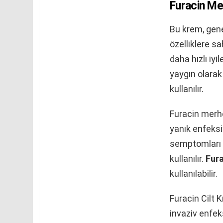
Furacin M
Bu krem, gene
özelliklere sa
daha hızlı iy
yaygın olarak 
kullanılır.
Furacin merhe
yanık enfeksiy
semptomları t
kullanılır.
Fur
kullanılabilir.
Furacin Cilt K
invaziv enfek