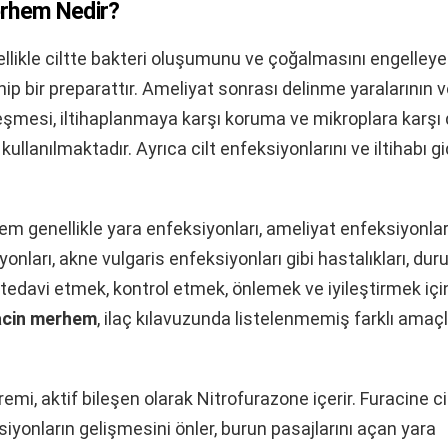
erhem Nedir?
llikle ciltte bakteri oluşumunu ve çoğalmasını engelleye
hip bir preparattır. Ameliyat sonrası delinme yaralarının v
ileşmesi, iltihaplanmaya karşı koruma ve mikroplara karşı 
kullanılmaktadır. Ayrıca cilt enfeksiyonlarını ve iltihabı g
m genellikle yara enfeksiyonları, ameliyat enfeksiyonlar
onları, akne vulgaris enfeksiyonları gibi hastalıkları, dur
edavi etmek, kontrol etmek, önlemek ve iyileştirmek içi
acin merhem
, ilaç kılavuzunda listelenmemiş farklı amaçl
remi, aktif bileşen olarak Nitrofurazone içerir. Furacine ci
siyonların gelişmesini önler, burun pasajlarını açan yara