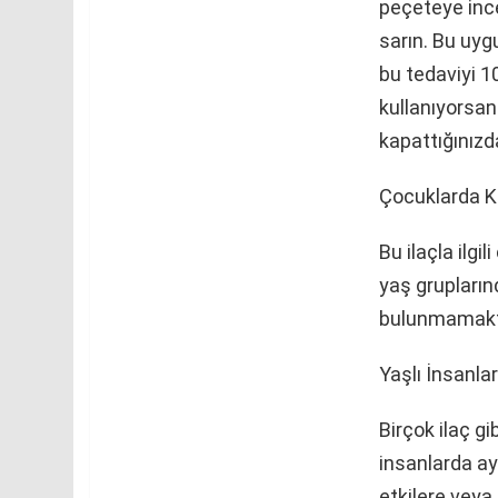
peçeteye ince
sarın. Bu uyg
bu tedaviyi 1
kullanıyorsan
kapattığınızd
Çocuklarda Ku
Bu ilaçla ilgi
yaş gruplarınd
bulunmamakt
Yaşlı İnsanla
Birçok ilaç gi
insanlarda ay
etkilere veya