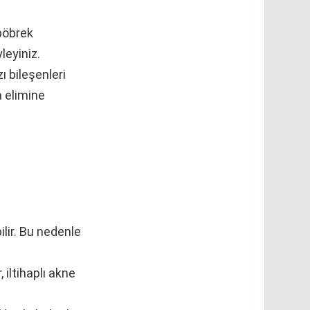
 böbrek
leyiniz.
ı bileşenleri
a elimine
ilir. Bu nedenle
, iltihaplı akne