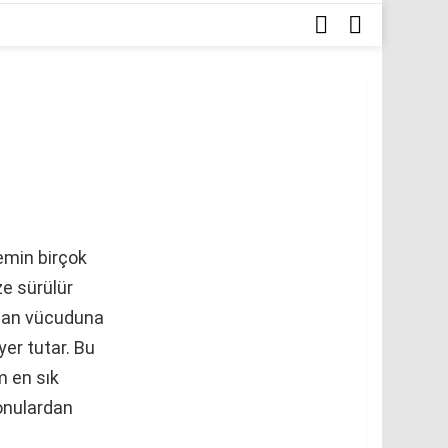
ARA
GIRIŞ
hemin birçok
ze sürülür
insan vücuduna
yer tutar. Bu
m en sık
konulardan