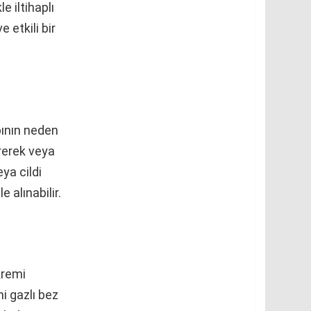
e iltihaplı
 etkili bir
abının neden
ürerek veya
ya cildi
e alınabilir.
kremi
i gazlı bez