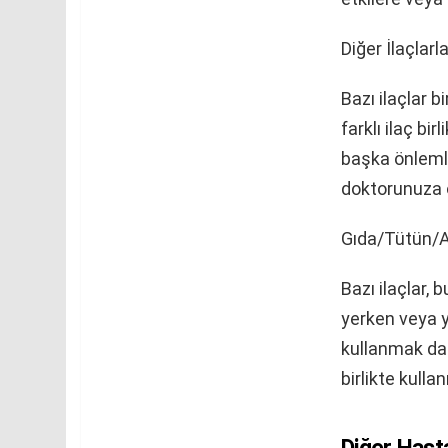
Diğer İlaçlarl
Bazı ilaçlar b
farklı ilaç bi
başka önlemle
doktorunuza 
Gıda/Tütün/Al
Bazı ilaçlar, 
yerken veya y
kullanmak da e
birlikte kul