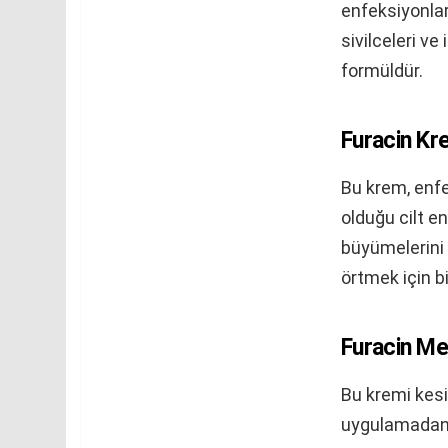
enfeksiyonları
sivilceleri ve
formüldür.
Furacin Kre
Bu krem, enfek
olduğu cilt en
büyümelerini 
örtmek için bi
Furacin Mer
Bu kremi kesi
uygulamadan ö