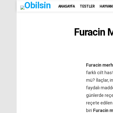
ANASAYFA
TESTLER
HAYVAN
Furacin 
Furacin mer
farklı cilt ha
mü? İlaçlar, i
faydalı madde
günlerde reçe
reçete edilen
biri
Furacin 