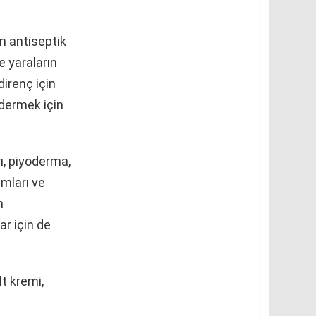
n antiseptik
e yaraların
direnç için
idermek için
ı, piyoderma,
umları ve
n
ar için de
lt kremi,