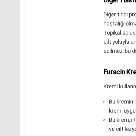
Diğer Hasta
Diğer tıbbi pr
hastalığı olm
Topikal solüs
cilt yoluyla 
edilmez, bu da 
Furacin Kr
Kremi kullanm
Bu kremin i
kremi uygul
Bu krem, ilt
ve cilt lezyo