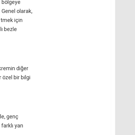
u bölgeye
 Genel olarak,
etmek için
lı bezle
 kremin diğer
özel bir bilgi
nle, genç
farklı yan