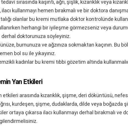
tedavi sırasında kaşıntı, ağrı, şişlik, kızarıklık veya kızarıklı
 ilacı kullanmayı hemen bırakmalı ve bir doktora danışmal
alığı olanlar bu kremi mutlaka doktor kontrolünde kullan
ullanırken herhangi bir iyileşme görmezseniz veya duru
 derhal doktorunuza söyleyiniz.
özünüze, burnunuza ve ağzınıza sokmaktan kaçının. Bu bö
emen bol su ile yıkayınız.
mzikli kadınlar bu kremi tıbbi gözetim altında kullanmalıd
min Yan Etkileri
 etkileri arasında kızarıklık, şişme, deri döküntüsü, nef
 ağrısı, kurdeşen, şişme, dudaklarda, dilde veya boğazda 
kiler ortaya çıkarsa ilacı kullanmayı derhal bırakmalı ve 
gilendirmelisiniz.