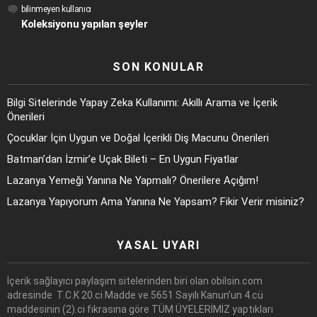
bilinmeyen kullanıcı
Koleksiyonu yapılan şeyler
SON KONULAR
Bilgi Sitelerinde Yapay Zeka Kullanımı: Akıllı Arama ve İçerik
Önerileri
Çocuklar İçin Uygun ve Doğal İçerikli Diş Macunu Önerileri
Batman’dan İzmir’e Uçak Bileti – En Uygun Fiyatlar
Lazanya Yemeği Yanına Ne Yapmalı? Önerilere Açığım!
Lazanya Yapıyorum Ama Yanına Ne Yapsam? Fikir Verir misiniz?
YASAL UYARI
İçerik sağlayıcı paylaşım sitelerinden biri olan obilsin.com
adresinde T.C.K 20.ci Madde ve 5651 Sayılı Kanun’un 4.cü
maddesinin (2).ci fıkrasına göre TÜM ÜYELERİMİZ yaptıkları