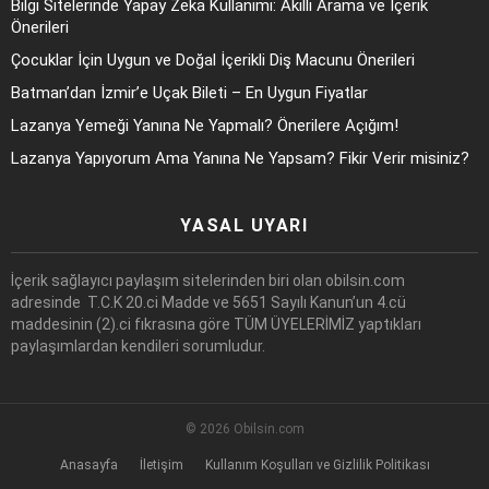
Bilgi Sitelerinde Yapay Zeka Kullanımı: Akıllı Arama ve İçerik
Önerileri
Çocuklar İçin Uygun ve Doğal İçerikli Diş Macunu Önerileri
Batman’dan İzmir’e Uçak Bileti – En Uygun Fiyatlar
Lazanya Yemeği Yanına Ne Yapmalı? Önerilere Açığım!
Lazanya Yapıyorum Ama Yanına Ne Yapsam? Fikir Verir misiniz?
YASAL UYARI
İçerik sağlayıcı paylaşım sitelerinden biri olan obilsin.com
adresinde T.C.K 20.ci Madde ve 5651 Sayılı Kanun’un 4.cü
maddesinin (2).ci fıkrasına göre TÜM ÜYELERİMİZ yaptıkları
paylaşımlardan kendileri sorumludur.
© 2026 Obilsin.com
Anasayfa
İletişim
Kullanım Koşulları ve Gizlilik Politikası