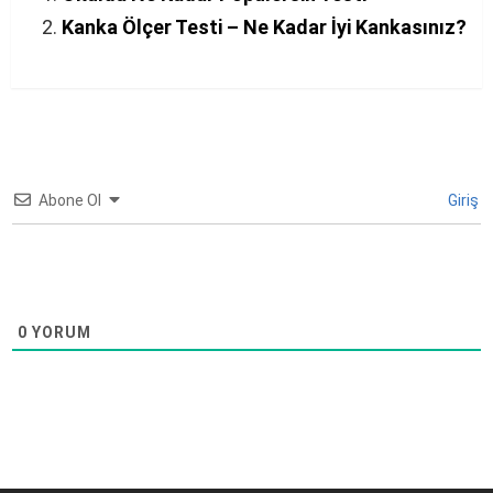
Kanka Ölçer Testi – Ne Kadar İyi Kankasınız?
Abone Ol
Giriş
0
YORUM