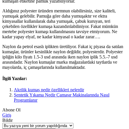
kumaşan etiketine pamuk yazabiliyorlar.
Aldığınız polyester üründen memnun olabilirsiniz, size kaliteli,
yumuşak gelebilir. Pamuğa göre daha yumuşaktır ve ektra
kimyasallar kullanılarak daha yumuşak, çabuk kuruyan, teri
çekebilen özellikler kumaşa kazandırılabiliniyor. Fakat mümkün
mertebe polyester kumaşı kullanılmasını tavsiye etmiyorum. Ne
kadar yapay elyaf, ne kadar kimyasal o kadar zarar….
Naylon da petrol esaslı iplikten üretiliyor. Fakat iç piyasa da satılan
kumaşlar, ürünler kesinlikle naylon değildir, polyesterdir. Polyester
ipliğin kilo fiyatı 1.5-3 usd arasında iken naylon iplik 5.5.-7 usd
arasındadır. Naylon kumaşlar marka mağazalardaki taytlarda ve
mayolarda, iç çamaşırlarında kullanılmaktadır.
İlgili Yazılar:
Akrilik kumaş nedir özellikleri nelerdir
Sentetik Yıkama Nedir Çamaşır Makinalarında Nasıl
Programlanır
Abone Ol
Giriş
Bildir