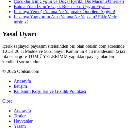
Çocuklar İçin Uygun ve Doğal İçerikli Diş Macunu Önerileri
Batman’dan İzmir’e Uçak Bileti – En Uygun Fiyatlar
Lazanya Yemeği Yanına Ne Yapmalı? Önerilere Açığım!
Lazanya Yapıyorum Ama Yanına Ne Yapsam? Fikir Verir
misiniz?
Yasal Uyarı
İçerik sağlayıcı paylaşım sitelerinden biri olan obilsin.com adresinde
T.C.K 20.ci Madde ve 5651 Sayılı Kanun’un 4.cü maddesinin (2).ci
fıkrasına göre TÜM ÜYELERİMİZ yaptıkları paylaşımlardan
kendileri sorumludur.
© 2026 Obilsin.com
Anasayfa
İletişim
Kullanım Koşulları ve Gizlilik Politikası
Close
Anasayfa
Testler
Hayvanlar
Yaşam