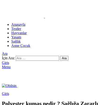
Anasayfa
Testler
Hayvanlar
Yaşam
Sağlık
Anne Çocuk
Ara
İçin Ara:
Ara
Giriş
Menu
Giriş
Polyester kumaş nedir ? Sağlığa Zararlı