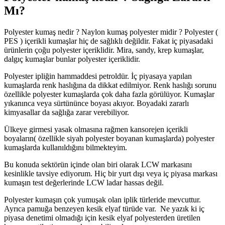
Mı?
Polyester kumaş nedir ? Naylon kumaş polyester midir ? Polyester (
PES ) içerikli kumaşlar hiç de sağlıklı değildir. Fakat iç piyasadaki
ürünlerin çoğu polyester içeriklidir. Mira, sandy, krep kumaşlar,
dalgıç kumaşlar bunlar polyester içeriklidir.
Polyester ipliğin hammaddesi petroldür. İç piyasaya yapılan
kumaşlarda renk haslığına da dikkat edilmiyor. Renk haslığı sorunu
özellikle polyester kumaşlarda çok daha fazla görülüyor. Kumaşlar
yıkanınca veya sürtününce boyası akıyor. Boyadaki zararlı
kimyasallar da sağlığa zarar verebiliyor.
Ülkeye girmesi yasak olmasına rağmen kansorejen içerikli
boyaların( özellikle siyah polyester boyanan kumaşlarda) polyester
kumaşlarda kullanıldığını bilmekteyim.
Bu konuda sektörün içinde olan biri olarak LCW markasını
kesinlikle tavsiye ediyorum. Hiç bir yurt dışı veya iç piyasa markası
kumaşın test değerlerinde LCW ladar hassas değil.
Polyester kumaşın çok yumuşak olan iplik türleride mevcuttur.
Ayrıca pamuğa benzeyen kesik elyaf türüde var. Ne yazık ki iç
piyasa denetimi olmadığı için kesik elyaf polyesterden üretilen