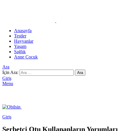
Anasayfa
Testler
Hayvanlar
Yaşam
Sağlık
Anne Çocuk
Ara
İçin Ara:
Ara
Giriş
Menu
Giriş
Şerbetçi Otu Kullananların Yorumları