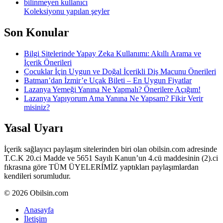
bilinmeyen kullanıcı
Koleksiyonu yapılan şeyler
Son Konular
Bilgi Sitelerinde Yapay Zeka Kullanımı: Akıllı Arama ve
İçerik Önerileri
Çocuklar İçin Uygun ve Doğal İçerikli Diş Macunu Önerileri
Batman’dan İzmir’e Uçak Bileti – En Uygun Fiyatlar
Lazanya Yemeği Yanına Ne Yapmalı? Önerilere Açığım!
Lazanya Yapıyorum Ama Yanına Ne Yapsam? Fikir Verir
misiniz?
Yasal Uyarı
İçerik sağlayıcı paylaşım sitelerinden biri olan obilsin.com adresinde
T.C.K 20.ci Madde ve 5651 Sayılı Kanun’un 4.cü maddesinin (2).ci
fıkrasına göre TÜM ÜYELERİMİZ yaptıkları paylaşımlardan
kendileri sorumludur.
© 2026 Obilsin.com
Anasayfa
İletişim