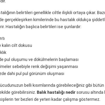
dır.
alığının belirtileri genellikle ciltle ilişkili ortaya çıkar. Baz
lde gerçekleşirken kimilerinde bu hastalık oldukça şiddetli
ir. Hastalığın başlıca belirtileri ise şunlardır:
ntı
 kalın cilt dokusu
klık
nde pul oluşumu ve dökülmelerin başlaması
ülmeler sebebiyle renk değişimi yaşanması
izde dahi pul pul görünüm oluşması
 vücudunuzun belli kısımlarında görebileceğiniz gibi bütün
kilde görebilirsiniz.
Balık hastalığı nedir
sorusu altında 
kişilerin ter bezleri de yeteri kadar çalışma göstermez.