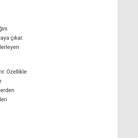
ğini
aya çıkar.
ilerleyen
r. Özellikle
e
lerden
eri