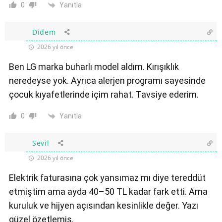
Yanıtla
0
Didem
2026 yıl önce
Ben LG marka buharlı model aldım. Kırışıklık
neredeyse yok. Ayrıca alerjen programı sayesinde
çocuk kıyafetlerinde içim rahat. Tavsiye ederim.
Yanıtla
0
Sevil
2026 yıl önce
Elektrik faturasına çok yansımaz mı diye tereddüt
etmiştim ama ayda 40–50 TL kadar fark etti. Ama
kuruluk ve hijyen açısından kesinlikle değer. Yazı
güzel özetlemiş.