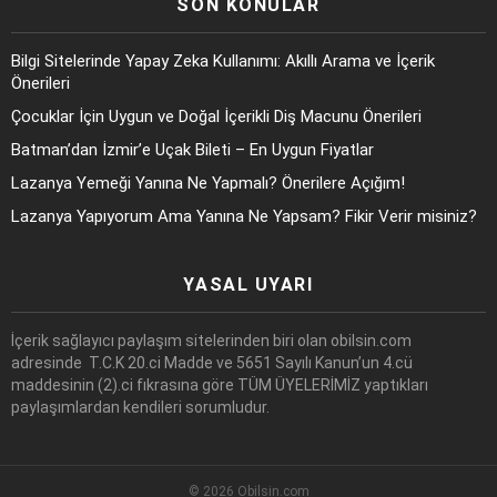
SON KONULAR
Bilgi Sitelerinde Yapay Zeka Kullanımı: Akıllı Arama ve İçerik
Önerileri
Çocuklar İçin Uygun ve Doğal İçerikli Diş Macunu Önerileri
Batman’dan İzmir’e Uçak Bileti – En Uygun Fiyatlar
Lazanya Yemeği Yanına Ne Yapmalı? Önerilere Açığım!
Lazanya Yapıyorum Ama Yanına Ne Yapsam? Fikir Verir misiniz?
YASAL UYARI
İçerik sağlayıcı paylaşım sitelerinden biri olan obilsin.com
adresinde T.C.K 20.ci Madde ve 5651 Sayılı Kanun’un 4.cü
maddesinin (2).ci fıkrasına göre TÜM ÜYELERİMİZ yaptıkları
paylaşımlardan kendileri sorumludur.
© 2026 Obilsin.com