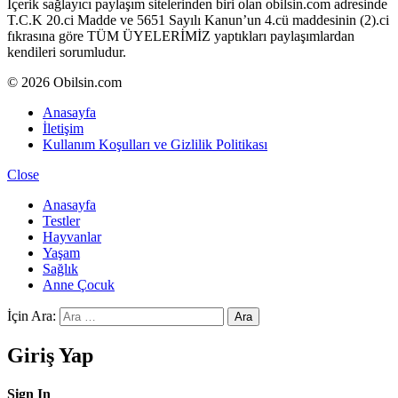
İçerik sağlayıcı paylaşım sitelerinden biri olan obilsin.com adresinde
T.C.K 20.ci Madde ve 5651 Sayılı Kanun’un 4.cü maddesinin (2).ci
fıkrasına göre TÜM ÜYELERİMİZ yaptıkları paylaşımlardan
kendileri sorumludur.
© 2026 Obilsin.com
Anasayfa
İletişim
Kullanım Koşulları ve Gizlilik Politikası
Close
Anasayfa
Testler
Hayvanlar
Yaşam
Sağlık
Anne Çocuk
İçin Ara:
Ara
Giriş Yap
Sign In