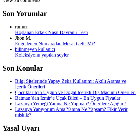
View all comments
Son Yorumlar
rumuz
Hoşlanan Erkek Nasıl Davranır Testi
Jhon M.
Engellenen Numaradan Mesaj Gelir Mi?
bilinmeyen kullanıcı
Koleksiyonu yapılan şeyler
Son Konular
Bilgi Sitelerinde Yapay Zeka Kullanımı: Akıllı Arama ve
İçerik Önerileri
Çocuklar İçin Uygun ve Doğal İçerikli Diş Macunu Önerileri
Batman’dan İzmir’e Uçak Bileti – En Uygun Fiyatlar
Lazanya Yemeği Yanına Ne Yapmalı? Önerilere Açığım!
Lazanya Yapıyorum Ama Yanına Ne Yapsam? Fikir Verir
misiniz?
Yasal Uyarı