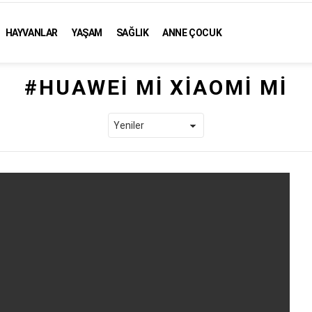
HAYVANLAR
YAŞAM
SAĞLIK
ANNE ÇOCUK
HUAWEI MI XIAOMI MI