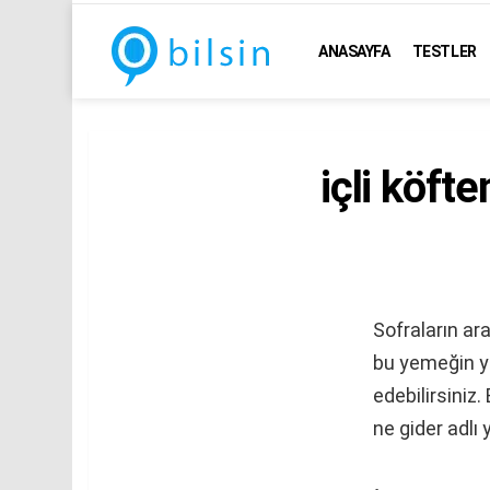
ANASAYFA
TESTLER
içli köft
Sofraların ara
bu yemeğin ya
edebilirsiniz.
ne gider adlı