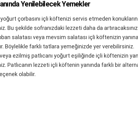
 Yanında Yenilebilecek Yemekler
r yoğurt çorbasını içli köftenizi servis etmeden konukların
niz. Bu şekilde sofranızdaki lezzeti daha da artıracaksınız
oban salatası veya mevsim salatası içli köftenizin yanın
. Böylelikle farklı tatlara yemeğinizde yer verebilirsiniz.
eya ezilmiş patlıcanı yoğurt eşiliğinde içli köftenizin ya
iz. Patlıcanın lezzeti içli köftenin yanında farklı bir altern
eçenek olabilir.