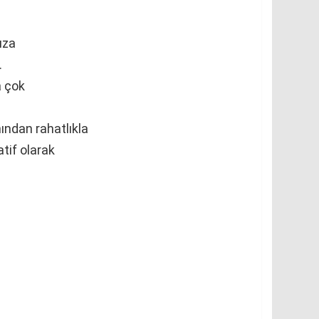
ıza
.
a çok
nından rahatlıkla
atif olarak