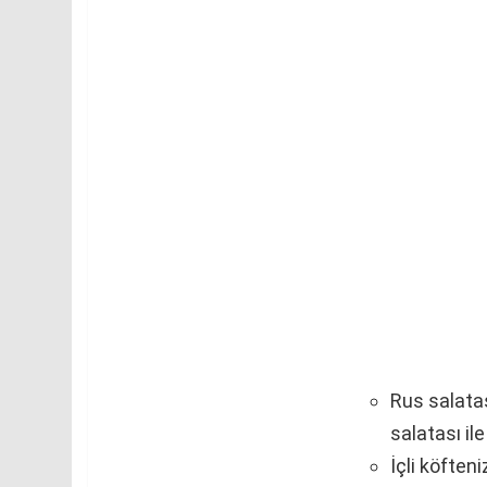
Rus salatası
salatası il
İçli köfteni