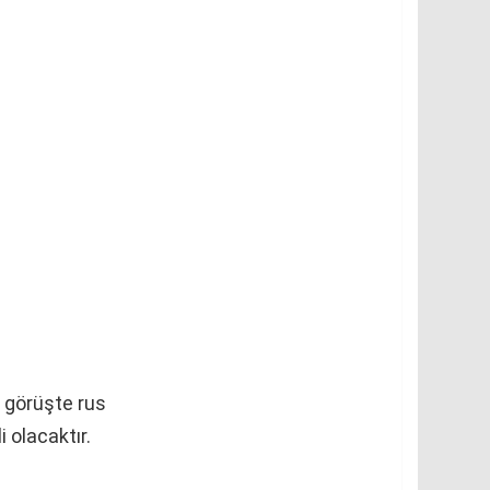
lk görüşte rus
 olacaktır.