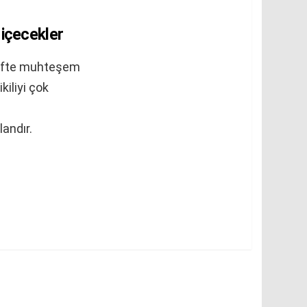
k içecekler
 köfte muhteşem
kiliyi çok
landır.