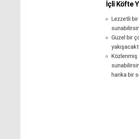
İçli Köfte
Lezzetli bi
sunabilirsi
Güzel bir ç
yakışacaktır
Közlenmiş v
sunabilirsin
harika bir s