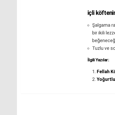
içli köften
Şalgama rah
bir ikili le
beğeneceği
Tuzlu ve so
İlgili Yazılar:
Fellah K
Yoğurtlu