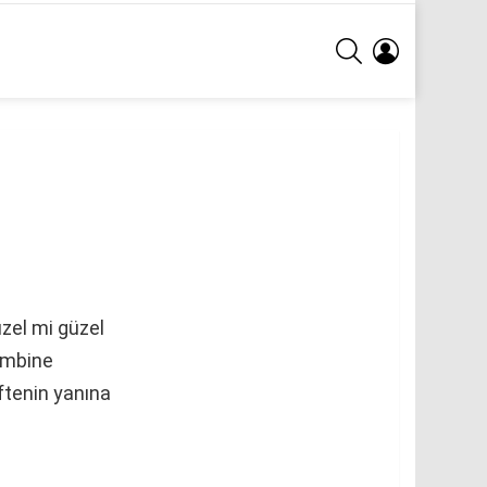
ARA
GIRIŞ
güzel mi güzel
kombine
öftenin yanına