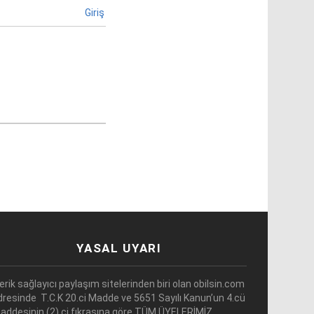
Giriş
YASAL UYARI
çerik sağlayıcı paylaşım sitelerinden biri olan obilsin.com
dresinde T.C.K 20.ci Madde ve 5651 Sayılı Kanun’un 4.cü
addesinin (2).ci fıkrasına göre TÜM ÜYELERİMİZ