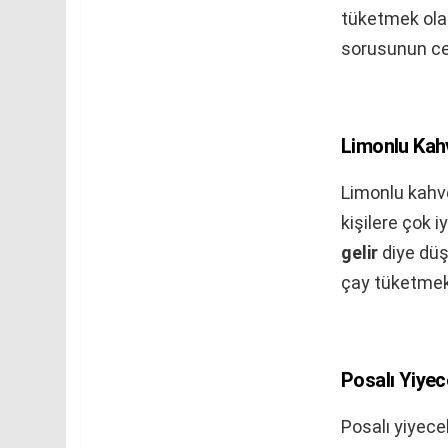
tüketmek olac
sorusunun cev
Limonlu Kah
Limonlu kahve
kişilere çok 
gelir
diye düş
çay tüketmek 
Posalı Yiyec
Posalı yiyece