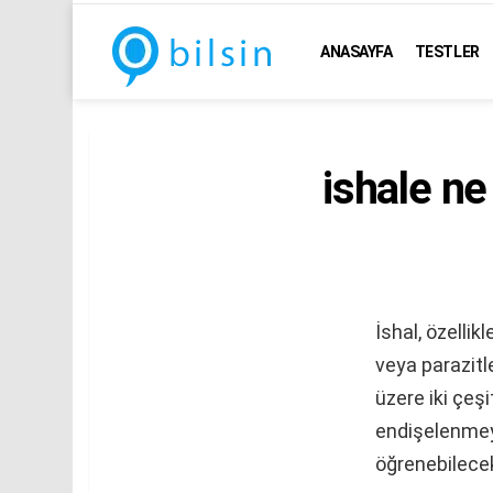
ANASAYFA
TESTLER
ishale ne 
İshal, özelli
veya parazitl
üzere iki çeş
endişelenmeyi
öğrenebilecek