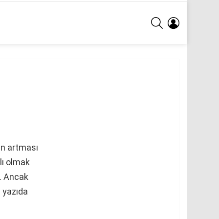
ARA
GIRIŞ
ın artması
lı olmak
r. Ancak
 yazıda