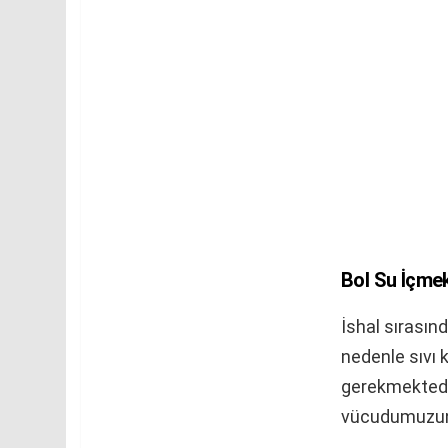
Bol Su İçme
İshal sırası
nedenle sıvı 
gerekmektedir
vücudumuzun 