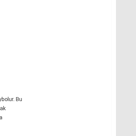
bolur. Bu
mak
da