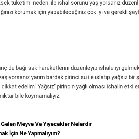
üksek tüketimi nedeni ile ishal sorunu yaşıyorsanız düzenli
ğınızı korumak için yapabileceğiniz çok iyi ve gerekli şeyl
rinç de bağırsak hareketlerini düzenleyip ishale iyi gelmek
aşıyorsanız yarım bardak pirinci su ile ıslatıp yağsız bir şe
ikkat edelim‘’ Yağsız’’ pirincin yağlı olması ishalin etkileri
miktar bile koymamalıyız.
yi Gelen Meyve Ve Yiyecekler Nelerdir
mak İçin Ne Yapmalıyım?