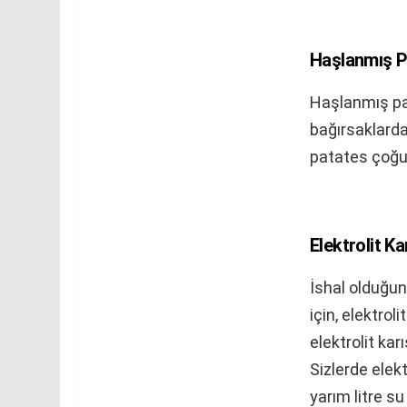
Haşlanmış 
Haşlanmış pat
bağırsaklarda
patates çoğun
Elektrolit Ka
İshal olduğun
için, elektro
elektrolit kar
Sizlerde elek
yarım litre su