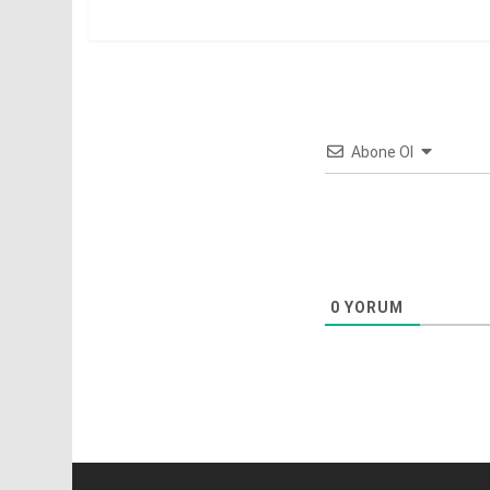
Abone Ol
0
YORUM