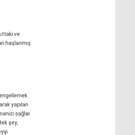
uttaki ve
ran haşlanmış
ı engellemek
larak yapılan
manızı sağlar.
tek şey,
eyip