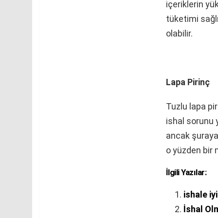
içeriklerin y
tüketimi sağlı
olabilir.
Lapa Pirinç
Tuzlu lapa pi
ishal sorunu y
ancak şuraya d
o yüzden bir 
İlgili Yazılar:
ishale i
İshal Ol