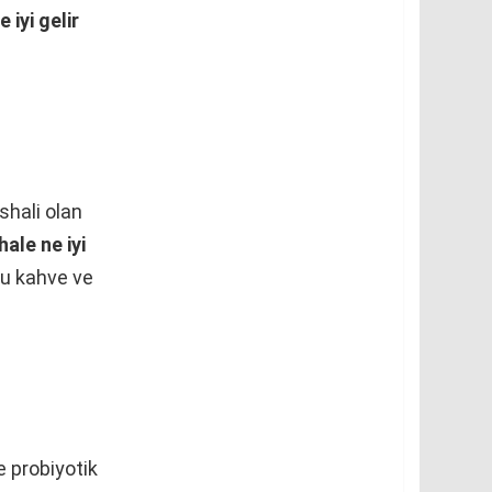
e iyi gelir
shali olan
hale ne iyi
lu kahve ve
e probiyotik