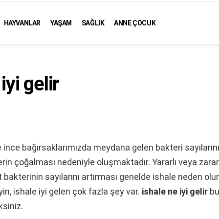
HAYVANLAR
YAŞAM
SAĞLIK
ANNE ÇOCUK
iyi gelir
kle ince bağırsaklarımızda meydana gelen bakteri sayıların
erin çoğalması nedeniyle oluşmaktadır. Yararlı veya zarar
it bakterinin sayılarını artırması genelde ishale neden olu
n, ishale iyi gelen çok fazla şey var.
ishale ne iyi gelir
bu
siniz.