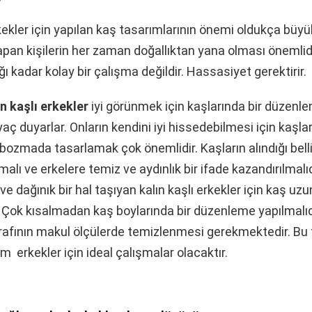
rkekler için yapılan kaş tasarımlarının önemi oldukça büyü
apan kişilerin her zaman doğallıktan yana olması önemlidi
ı kadar kolay bir çalışma değildir. Hassasiyet gerektirir.
ın kaşlı erkekler
iyi görünmek için kaşlarında bir düzenl
aç duyarlar. Onların kendini iyi hissedebilmesi için kaşla
zmada tasarlamak çok önemlidir. Kaşların alındığı bell
malı ve erkelere temiz ve aydınlık bir ifade kazandırılmalıd
 ve dağınık bir hal taşıyan kalın kaşlı erkekler için kaş u
r. Çok kısalmadan kaş boylarında bir düzenleme yapılmalıd
etrafının makul ölçülerde temizlenmesi gerekmektedir. Bu 
m erkekler için ideal çalışmalar olacaktır.