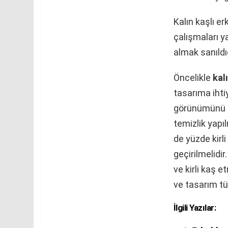
Kalın kaşlı e
çalışmaları y
almak sanıldığ
Öncelikle
kal
tasarıma ihtiy
görünümünü bo
temizlik yapıl
de yüzde kirli
geçirilmelidi
ve kirli kaş 
ve tasarım tü
İlgili Yazılar: