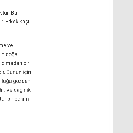
ktür. Bu
r. Erkek kaşı
eme ve
rın doğal
i olmadan bir
ır. Bunun için
zunluğu gözden
ır. Ve dağınık
tür bir bakım