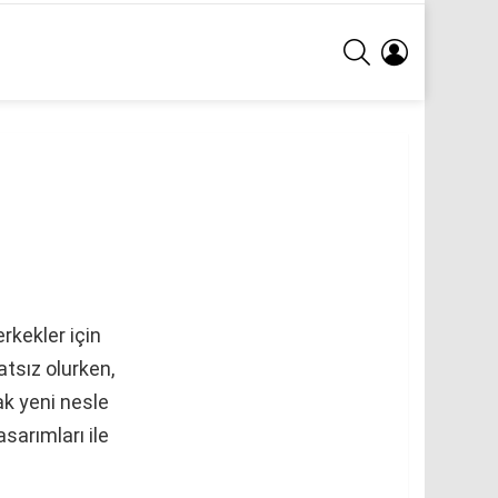
ARA
GIRIŞ
rkekler için
atsız olurken,
ak yeni nesle
sarımları ile