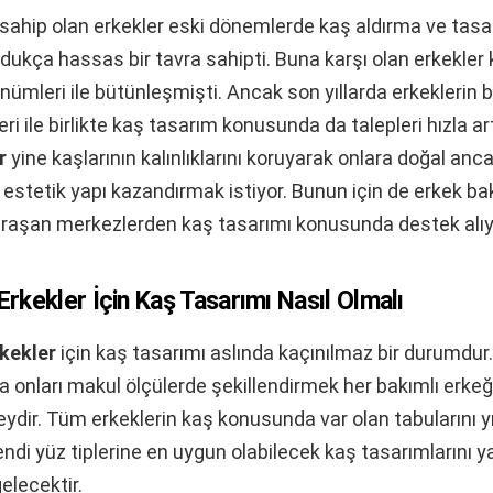
 sahip olan erkekler eski dönemlerde kaş aldırma ve tas
ukça hassas bir tavra sahipti. Buna karşı olan erkekler k
nümleri ile bütünleşmişti. Ancak son yıllarda erkeklerin 
i ile birlikte kaş tasarım konusunda da talepleri hızla ar
r
yine kaşlarının kalınlıklarını koruyarak onlara doğal anc
estetik yapı kazandırmak istiyor. Bunun için de erkek ba
uğraşan merkezlerden kaş tasarımı konusunda destek alıy
 Erkekler İçin Kaş Tasarımı Nasıl Olmalı
rkekler
için kaş tasarımı aslında kaçınılmaz bir durumdur.
a onları makul ölçülerde şekillendirmek her bakımlı erke
eydir. Tüm erkeklerin kaş konusunda var olan tabularını y
endi yüz tiplerine en uygun olabilecek kaş tasarımlarını y
gelecektir.