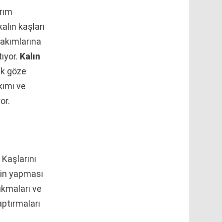
arım
alın kaşları
bakımlarına
tıyor.
Kalın
ak göze
kımı ve
or.
 Kaşlarını
ğin yapması
ıkmaları ve
aptırmaları