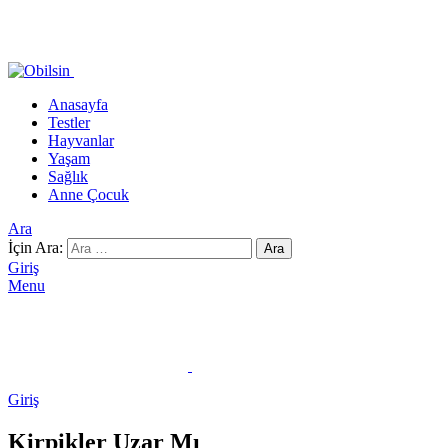
Anasayfa
Testler
Hayvanlar
Yaşam
Sağlık
Anne Çocuk
Ara
İçin Ara:
Ara
Giriş
Menu
Giriş
Kirpikler Uzar Mı