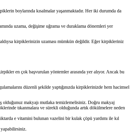
irpiklerin boylarında kısalmalar yaşanmaktadır. Her iki durumda da
psamında uzama, değişime uğrama ve duraklama dönemleri yer
aldıysa kirpiklerinizin uzaması mümkün değildir. Eğer kirpikleriniz
 kirpikler en çok başvurulan yöntemler arasında yer alıyor. Ancak bu
amalarını düzenli şekilde yaptığınızda kirpiklerinizde hem hacimsel
pmış olduğunuz makyajı mutlaka temizlemelisiniz. Doğru makyaj
 köklerinde tıkanmalara ve sürekli olduğunda artık dökülmelere neden
tarda e vitamini bulunan vazelini bir kulak çöpü yardımı ile kıl
yapabilirsiniz.