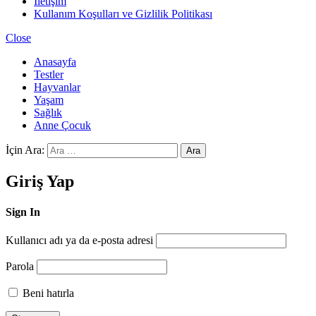
İletişim
Kullanım Koşulları ve Gizlilik Politikası
Close
Anasayfa
Testler
Hayvanlar
Yaşam
Sağlık
Anne Çocuk
İçin Ara:
Ara
Giriş Yap
Sign In
Kullanıcı adı ya da e-posta adresi
Parola
Beni hatırla