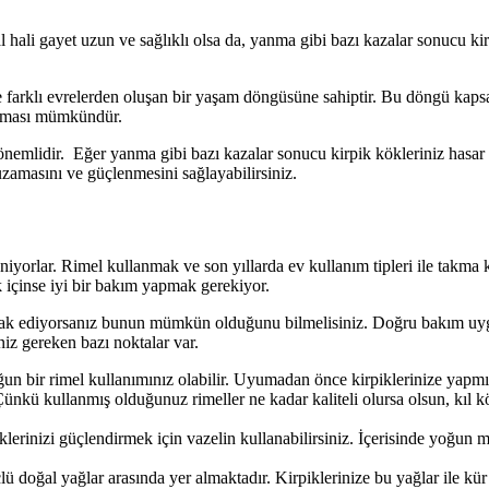
l hali gayet uzun ve sağlıklı olsa da, yanma gibi bazı kazalar sonucu k
e farklı evrelerden oluşan bir yaşam döngüsüne sahiptir. Bu döngü ka
uzaması mümkündür.
 önemlidir. Eğer yanma gibi bazı kazalar sonucu kirpik kökleriniz hasar 
uzamasını ve güçlenmesini sağlayabilirsiniz.
niyorlar. Rimel kullanmak ve son yıllarda ev kullanım tipleri ile takma
 içinse iyi bir bakım yapmak gerekiyor.
k ediyorsanız bunun mümkün olduğunu bilmelisiniz. Doğru bakım uygul
iz gereken bazı noktalar var.
oğun bir rimel kullanımınız olabilir. Uyumadan önce kirpiklerinize ya
 Çünkü kullanmış olduğunuz rimeller ne kadar kaliteli olursa olsun, kıl
inizi güçlendirmek için vazelin kullanabilirsiniz. İçerisinde yoğun mik
ü doğal yağlar arasında yer almaktadır. Kirpiklerinize bu yağlar ile kür 