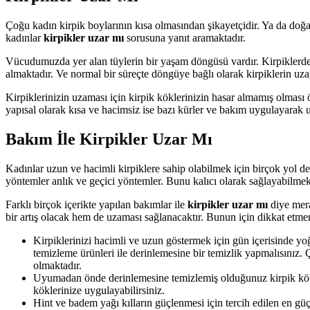
Çoğu kadın kirpik boylarının kısa olmasından şikayetçidir. Ya da doğa
kadınlar
kirpikler uzar mı
sorusuna yanıt aramaktadır.
Vücudumuzda yer alan tüylerin bir yaşam döngüsü vardır. Kirpiklerd
almaktadır. Ve normal bir süreçte döngüye bağlı olarak kirpiklerin 
Kirpiklerinizin uzaması için kirpik köklerinizin hasar almamış olması
yapısal olarak kısa ve hacimsiz ise bazı kürler ve bakım uygulayarak 
Bakım İle Kirpikler Uzar Mı
Kadınlar uzun ve hacimli kirpiklere sahip olabilmek için birçok yol de
yöntemler anlık ve geçici yöntemler. Bunu kalıcı olarak sağlayabilmek
Farklı birçok içerikte yapılan bakımlar ile
kirpikler uzar mı
diye mera
bir artış olacak hem de uzaması sağlanacaktır. Bunun için dikkat etmen
Kirpiklerinizi hacimli ve uzun göstermek için gün içerisinde y
temizleme ürünleri ile derinlemesine bir temizlik yapmalısınız.
olmaktadır.
Uyumadan önde derinlemesine temizlemiş olduğunuz kirpik kökler
köklerinize uygulayabilirsiniz.
Hint ve badem yağı kılların güçlenmesi için tercih edilen en güçl