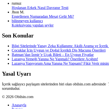
rumuz
Hoşlanan Erkek Nasıl Davranır Testi
Jhon M.
Engellenen Numaradan Mesaj Gelir Mi?
bilinmeyen kullanıcı
Koleksiyonu yapılan şeyler
Son Konular
Bilgi Sitelerinde Yapay Zeka Kullanımı: Akıllı Arama ve İçerik 
Çocuklar İçin Uygun ve Doğal İçerikli Diş Macunu Önerileri
Batman’dan İzmir’e Uçak Bileti – En Uygun Fiyatlar
Lazanya Yemeği Yanına Ne Yapmalı? Önerilere Açığım!
Lazanya Yapıyorum Ama Yanına Ne Yapsam? Fikir Verir misin
Yasal Uyarı
İçerik sağlayıcı paylaşım sitelerinden biri olan obilsin.com adresi
sorumludur.
© 2026 Obilsin.com
Anasayfa