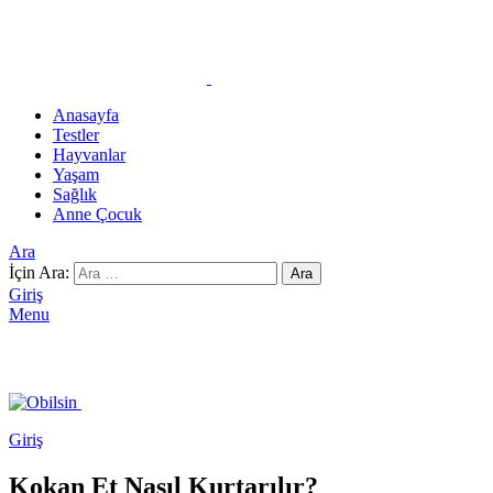
Anasayfa
Testler
Hayvanlar
Yaşam
Sağlık
Anne Çocuk
Ara
İçin Ara:
Ara
Giriş
Menu
Giriş
Kokan Et Nasıl Kurtarılır?