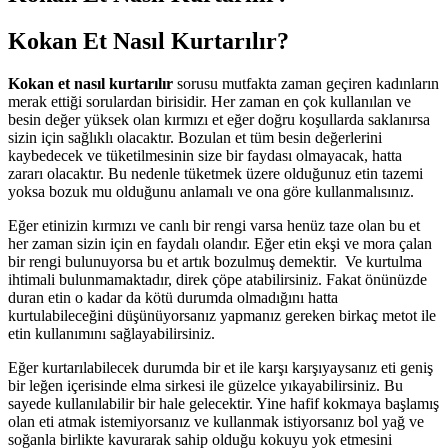
Kokan Et Nasıl Kurtarılır?
Kokan et nasıl kurtarılır
sorusu mutfakta zaman geçiren kadınların
merak ettiği sorulardan birisidir. Her zaman en çok kullanılan ve
besin değer yüksek olan kırmızı et eğer doğru koşullarda saklanırsa
sizin için sağlıklı olacaktır. Bozulan et tüm besin değerlerini
kaybedecek ve tüketilmesinin size bir faydası olmayacak, hatta
zararı olacaktır. Bu nedenle tüketmek üzere olduğunuz etin tazemi
yoksa bozuk mu olduğunu anlamalı ve ona göre kullanmalısınız.
Eğer etinizin kırmızı ve canlı bir rengi varsa henüz taze olan bu et
her zaman sizin için en faydalı olandır. Eğer etin ekşi ve mora çalan
bir rengi bulunuyorsa bu et artık bozulmuş demektir. Ve kurtulma
ihtimali bulunmamaktadır, direk çöpe atabilirsiniz. Fakat önünüzde
duran etin o kadar da kötü durumda olmadığını hatta
kurtulabileceğini düşünüyorsanız yapmanız gereken birkaç metot ile
etin kullanımını sağlayabilirsiniz.
Eğer kurtarılabilecek durumda bir et ile karşı karşıyaysanız eti geniş
bir leğen içerisinde elma sirkesi ile güzelce yıkayabilirsiniz. Bu
sayede kullanılabilir bir hale gelecektir. Yine hafif kokmaya başlamış
olan eti atmak istemiyorsanız ve kullanmak istiyorsanız bol yağ ve
soğanla birlikte kavurarak sahip olduğu kokuyu yok etmesini