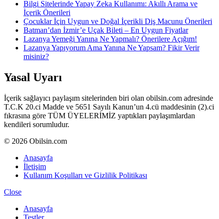
Bilgi Sitelerinde Yapay Zeka Kullanımı: Akıllı Arama ve
İçerik Önerileri
Çocuklar İçin Uygun ve Doğal İçerikli Diş Macunu Önerileri
Batman’dan İzmir’e Uçak Bileti – En Uygun Fiyatlar
Lazanya Yemeği Yanına Ne Yapmalı? Önerilere Açığım!
Lazanya Yapıyorum Ama Yanına Ne Yapsam? Fikir Verir
misiniz?
Yasal Uyarı
İçerik sağlayıcı paylaşım sitelerinden biri olan obilsin.com adresinde
T.C.K 20.ci Madde ve 5651 Sayılı Kanun’un 4.cü maddesinin (2).ci
fıkrasına göre TÜM ÜYELERİMİZ yaptıkları paylaşımlardan
kendileri sorumludur.
© 2026 Obilsin.com
Anasayfa
İletişim
Kullanım Koşulları ve Gizlilik Politikası
Close
Anasayfa
Testler