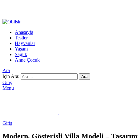
Anasayfa
Testler
Hayvanlar
Yaşam
Sağlık
Anne Çocuk
Ara
İçin Ara:
Ara
Giriş
Menu
Giriş
Modern, Gösterişli Villa Modeli – Tasarım