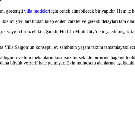
n, gösterişli
villa modeleri
için örnek alınabilecek bir yapıdır. Hem iç h
ikle müşteri tarafından talep edilen zarafet ve gerekli detayları tam ola
aygın bir özelliktir. Şimdi, Ho Chi Minh City’de inşa edilmiş, iç tasa
a Villa Saigon’un konsepti, ev sahibinin yaşam tarzını tamamlayabilecek
olduğunu ve tüm mekanların kusursuz bir şekilde birbirine bağlantılı ol
 daha büyük ve zarif hale gelmiştir. Evin muhteşem alanlarına aşağıdaki 