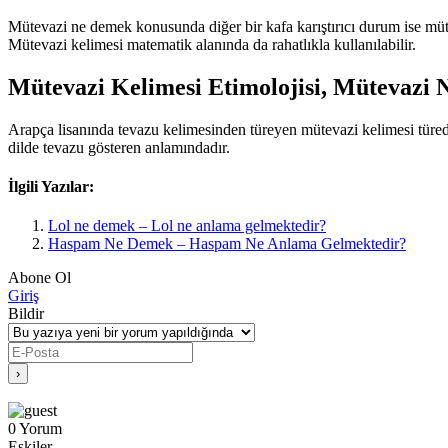
Mütevazi ne demek konusunda diğer bir kafa karıştırıcı durum ise müt
Mütevazi kelimesi matematik alanında da rahatlıkla kullanılabilir.
Mütevazi Kelimesi Etimolojisi, Mütevazi
Arapça lisanında tevazu kelimesinden türeyen mütevazi kelimesi türed
dilde tevazu gösteren anlamındadır.
İlgili Yazılar:
Lol ne demek – Lol ne anlama gelmektedir?
Haspam Ne Demek – Haspam Ne Anlama Gelmektedir?
Abone Ol
Giriş
Bildir
0
Yorum
Eskiler