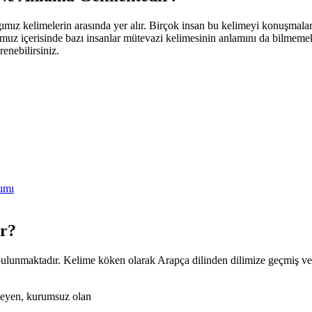
z kelimelerin arasında yer alır. Birçok insan bu kelimeyi konuşmalarınd
umuz içerisinde bazı insanlar mütevazi kelimesinin anlamını da bilmeme
enebilirsiniz.
ımı
r?
ulunmaktadır. Kelime köken olarak Arapça dilinden dilimize geçmiş ve s
meyen, kurumsuz olan