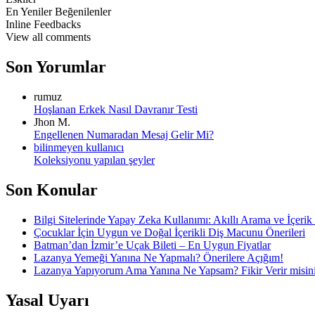
En Yeniler
Beğenilenler
Inline Feedbacks
View all comments
Son Yorumlar
rumuz
Hoşlanan Erkek Nasıl Davranır Testi
Jhon M.
Engellenen Numaradan Mesaj Gelir Mi?
bilinmeyen kullanıcı
Koleksiyonu yapılan şeyler
Son Konular
Bilgi Sitelerinde Yapay Zeka Kullanımı: Akıllı Arama ve İçerik 
Çocuklar İçin Uygun ve Doğal İçerikli Diş Macunu Önerileri
Batman’dan İzmir’e Uçak Bileti – En Uygun Fiyatlar
Lazanya Yemeği Yanına Ne Yapmalı? Önerilere Açığım!
Lazanya Yapıyorum Ama Yanına Ne Yapsam? Fikir Verir misin
Yasal Uyarı