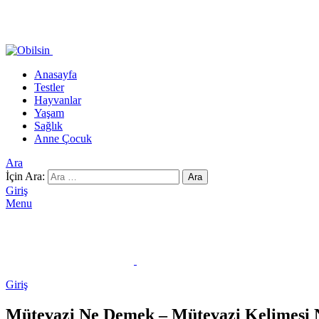
Anasayfa
Testler
Hayvanlar
Yaşam
Sağlık
Anne Çocuk
Ara
İçin Ara:
Ara
Giriş
Menu
Giriş
Mütevazi Ne Demek – Mütevazi Kelimesi