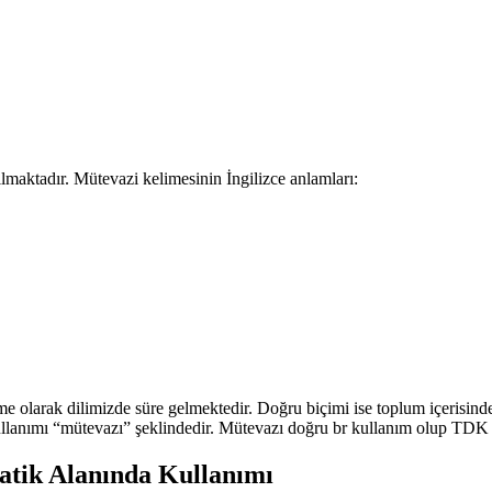
lmaktadır. Mütevazi kelimesinin İngilizce anlamları:
elime olarak dilimizde süre gelmektedir. Doğru biçimi ise toplum içeris
llanımı “mütevazı” şeklindedir. Mütevazı doğru br kullanım olup TDK aç
atik Alanında Kullanımı