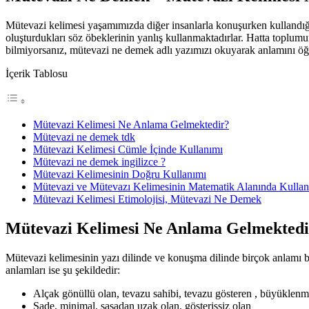
Mütevazi kelimesi yaşamımızda diğer insanlarla konuşurken kullandığımı
oluşturdukları söz öbeklerinin yanlış kullanmaktadırlar. Hatta toplum
bilmiyorsanız, mütevazi ne demek adlı yazımızı okuyarak anlamını öğr
İçerik Tablosu
Mütevazi Kelimesi Ne Anlama Gelmektedir?
Mütevazi ne demek tdk
Mütevazi Kelimesi Cümle İçinde Kullanımı
Mütevazi ne demek ingilizce ?
Mütevazi Kelimesinin Doğru Kullanımı
Mütevazi ve Mütevazı Kelimesinin Matematik Alanında Kullan
Mütevazi Kelimesi Etimolojisi, Mütevazi Ne Demek
Mütevazi Kelimesi Ne Anlama Gelmektedi
Mütevazi kelimesinin yazı dilinde ve konuşma dilinde birçok anlamı b
anlamları ise şu şekildedir:
Alçak gönüllü olan, tevazu sahibi, tevazu gösteren , büyüklen
Sade, minimal, şaşadan uzak olan, gösterişsiz olan