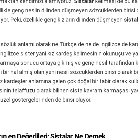
anmaktan kendimizi alamıyoruz.
Sistalar
kelimesi de bu k
likle genç neslin dilinden düşmeyen sözcüklerden birisi 
ıyor. Peki, özellikle genç kızların dilinden düşmeyen
sista
sözlük anlamı olarak ne Türkçe de ne de İngilizce de karşı
İngilizce sister yani kız kardeş kelimesinin okunuşu ve yaz
karmaşa sonucu ortaya çıkmış ve genç nesil tarafından k
i bir hal almış olan yeni nesil sözcüklerden birisi olarak bil
ız kardeşler anlamına gelen çok doğal bir tabir olarak kulla
sinin telaffuzu olarak bilinen sista kavram karmaşası y
zel göstergelerinden de birisi oluyor.
ın en Değerlileri; Sistalar Ne Demek