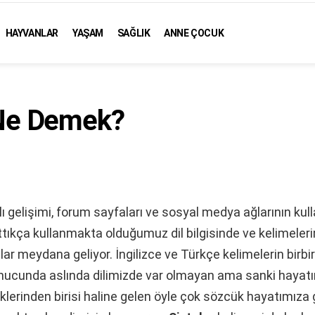
HAYVANLAR
YAŞAM
SAĞLIK
ANNE ÇOCUK
 Ne Demek?
zlı gelişimi, forum sayfaları ve sosyal medya ağlarının kul
tıkça kullanmakta olduğumuz dil bilgisinde ve kelimeler
r meydana geliyor. İngilizce ve Türkçe kelimelerin birbiri
nucunda aslında dilimizde var olmayan ama sanki hayatı
lerinden birisi haline gelen öyle çok sözcük hayatımıza gi