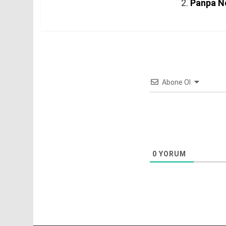
Panpa N
Abone Ol
0
YORUM