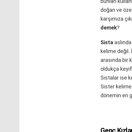
bunları kull
doğan ve özel
karşımıza çık
demek
?
Sista
aslında 
kelime değil. 
arasında bir 
oldukça keyifl
Sistalar ise k
Sister kelime
dönemin en gü
Genç Kızlar