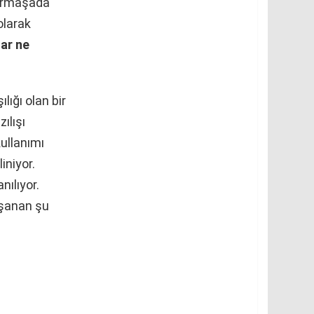
armaşada
olarak
lar ne
lığı olan bir
ılışı
ullanımı
iniyor.
nılıyor.
aşanan şu