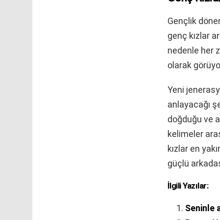
Gençlik dönem
genç kızlar ar
nedenle her z
olarak görüyor
Yeni jeneras
anlayacağı şek
doğduğu ve a
kelimeler ara
kızlar en yak
güçlü arkadaşl
İlgili Yazılar:
Seninle 