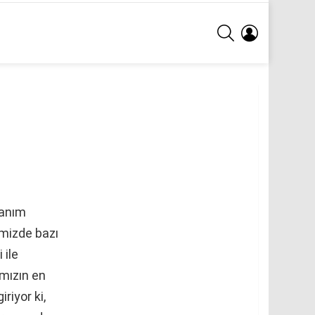
ARA
GIRIŞ
lanım
imizde bazı
 ile
mızın en
riyor ki,