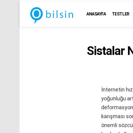
ANASAYFA
TESTLER
Sistalar
İnternetin hı
yoğunluğu art
deformasyonla
karışması so
önemli sözcük