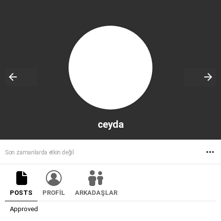
ceyda
M
Son zamanlarda etkin değil
POSTS
PROFIL
ARKADAŞLAR
Approved