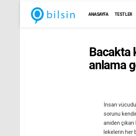
ANASAYFA
TESTLER
Bacakta k
anlama ge
İnsan vücudun
sorunu kendini
aniden çıkan 
lekelerin her 