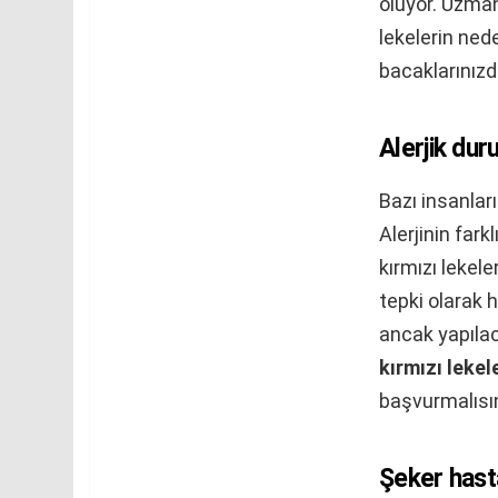
oluyor. Uzman
lekelerin nede
bacaklarınızda
Alerjik dur
Bazı insanlar
Alerjinin fark
kırmızı lekele
tepki olarak h
ancak yapılac
kırmızı lekele
başvurmalısın
Şeker hasta