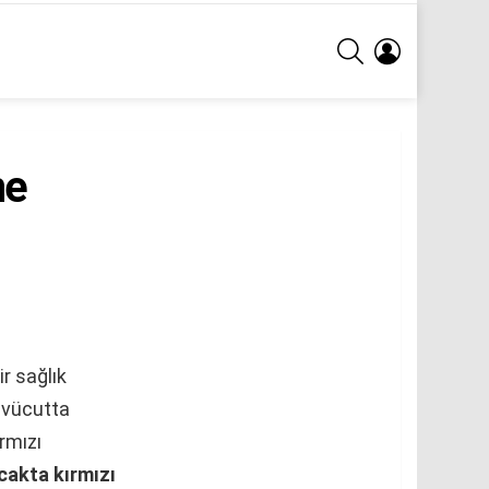
ARA
GIRIŞ
ne
r sağlık
e vücutta
rmızı
cakta kırmızı