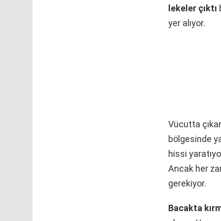
lekeler çıktı
b
yer alıyor.
Vücutta çıkan
bölgesinde ya
hissi yaratıyo
Ancak her za
gerekiyor.
Bacakta kırmı