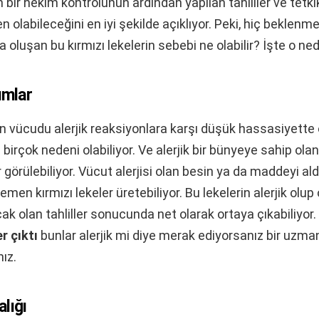
 bir hekim kontrolünün ardından yapılan tahliller ve tetkik
n olabileceğini en iyi şekilde açıklıyor. Peki, hiç beklenm
 oluşan bu kırmızı lekelerin sebebi ne olabilir? İşte o ned
umlar
ın vücudu alerjik reaksiyonlara karşı düşük hassasiyette o
lı birçok nedeni olabiliyor. Ve alerjik bir bünyeye sahip ola
r görülebiliyor. Vücut alerjisi olan besin ya da maddeyi a
emen kırmızı lekeler üretebiliyor. Bu lekelerin alerjik olup
ak olan tahliller sonucunda net olarak ortaya çıkabiliyor.
r çıktı
bunlar alerjik mi diye merak ediyorsanız bir uzma
ız.
lığı