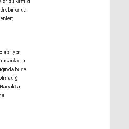
ler bu kırmızı
edik bir anda
enler;
labiliyor.
n insanlarda
ldığında buna
 olmadığı
Bacakta
na