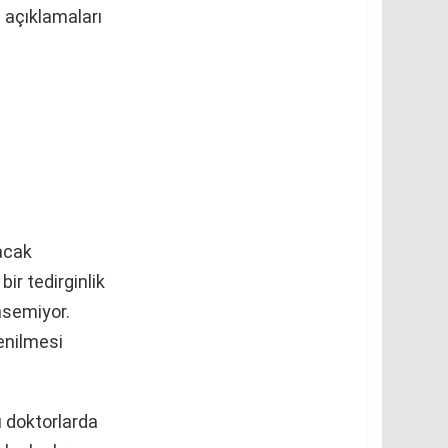
 açıklamaları
Bacak
ir tedirginlik
emsemiyor.
enilmesi
 doktorlarda