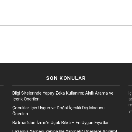
SON KONULAR
Bilgi Sitelerinde Yapay Zeka Kullanımı: Akıllı Arama ve
İ
İçerik Önerileri
a
m
Çocuklar İçin Uygun ve Doğal İçerikli Diş Macunu
y
Önerileri
Batman’dan İzmir’e Uçak Bileti – En Uygun Fiyatlar
Lazanya Yemeği Yanına Ne Yapmalı? Önerilere Açığım!