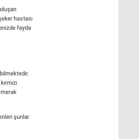
 oluşan
 şeker hastası
menizde fayda
bilmektedir.
kırmızı
e merak
nleri şunlar