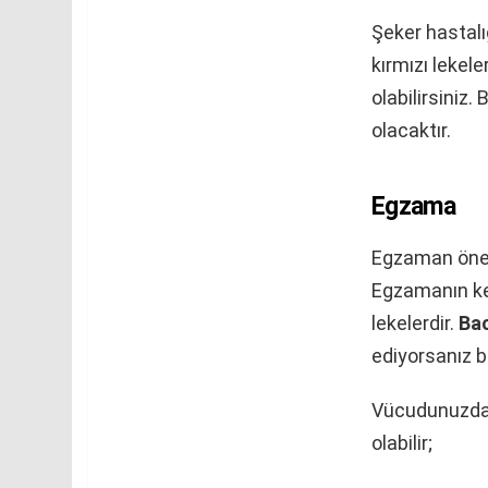
Şeker hastalı
kırmızı lekele
olabilirsini
olacaktır.
Egzama
Egzaman öneml
Egzamanın ken
lekelerdir.
Bac
ediyorsanız bi
Vücudunuzda h
olabilir;