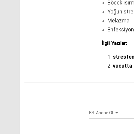
Böcek ısırm
Yoğun stre
Melazma
Enfeksiyon
İlgili Yazılar:
stresten
vucütta 
Abone Ol