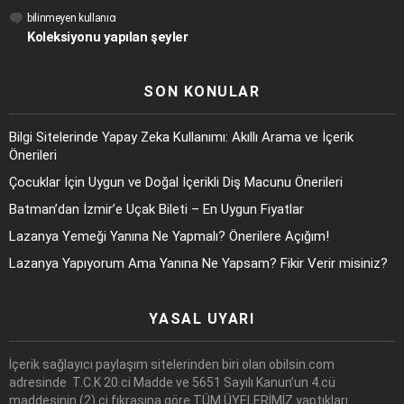
bilinmeyen kullanıcı
Koleksiyonu yapılan şeyler
SON KONULAR
Bilgi Sitelerinde Yapay Zeka Kullanımı: Akıllı Arama ve İçerik
Önerileri
Çocuklar İçin Uygun ve Doğal İçerikli Diş Macunu Önerileri
Batman’dan İzmir’e Uçak Bileti – En Uygun Fiyatlar
Lazanya Yemeği Yanına Ne Yapmalı? Önerilere Açığım!
Lazanya Yapıyorum Ama Yanına Ne Yapsam? Fikir Verir misiniz?
YASAL UYARI
İçerik sağlayıcı paylaşım sitelerinden biri olan obilsin.com
adresinde T.C.K 20.ci Madde ve 5651 Sayılı Kanun’un 4.cü
maddesinin (2).ci fıkrasına göre TÜM ÜYELERİMİZ yaptıkları