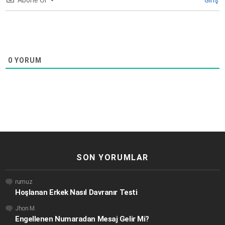
Abone Ol
Giriş
0
YORUM
SON YORUMLAR
rumuz
Hoşlanan Erkek Nasıl Davranır Testi
Jhon M.
Engellenen Numaradan Mesaj Gelir Mi?