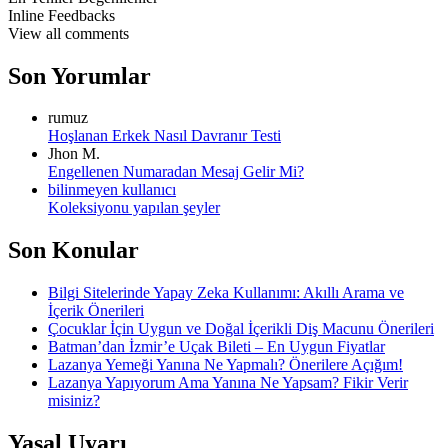
Inline Feedbacks
View all comments
Son Yorumlar
rumuz
Hoşlanan Erkek Nasıl Davranır Testi
Jhon M.
Engellenen Numaradan Mesaj Gelir Mi?
bilinmeyen kullanıcı
Koleksiyonu yapılan şeyler
Son Konular
Bilgi Sitelerinde Yapay Zeka Kullanımı: Akıllı Arama ve
İçerik Önerileri
Çocuklar İçin Uygun ve Doğal İçerikli Diş Macunu Önerileri
Batman’dan İzmir’e Uçak Bileti – En Uygun Fiyatlar
Lazanya Yemeği Yanına Ne Yapmalı? Önerilere Açığım!
Lazanya Yapıyorum Ama Yanına Ne Yapsam? Fikir Verir
misiniz?
Yasal Uyarı