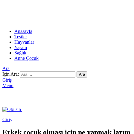
Anasayfa
Testler
Hayvanlar
Yaşam
Sağlık
Anne Çocuk
Ara
İçin Ara:
Ara
Giriş
Menu
Giriş
Erkek çoçuk olması için ne yapmak lazım