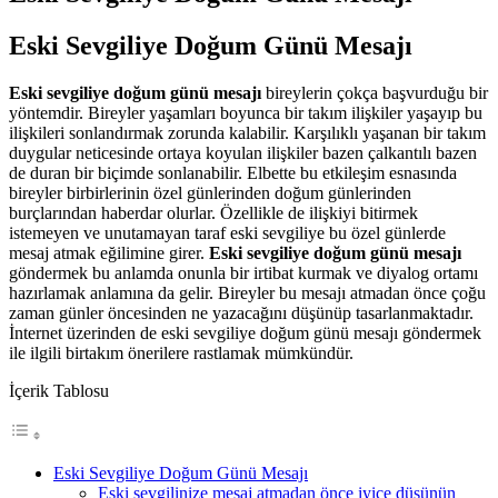
Eski Sevgiliye Doğum Günü Mesajı
Eski sevgiliye doğum günü mesajı
bireylerin çokça başvurduğu bir
yöntemdir. Bireyler yaşamları boyunca bir takım ilişkiler yaşayıp bu
ilişkileri sonlandırmak zorunda kalabilir. Karşılıklı yaşanan bir takım
duygular neticesinde ortaya koyulan ilişkiler bazen çalkantılı bazen
de duran bir biçimde sonlanabilir. Elbette bu etkileşim esnasında
bireyler birbirlerinin özel günlerinden doğum günlerinden
burçlarından haberdar olurlar. Özellikle de ilişkiyi bitirmek
istemeyen ve unutamayan taraf eski sevgiliye bu özel günlerde
mesaj atmak eğilimine girer.
Eski sevgiliye doğum günü mesajı
göndermek bu anlamda onunla bir irtibat kurmak ve diyalog ortamı
hazırlamak anlamına da gelir. Bireyler bu mesajı atmadan önce çoğu
zaman günler öncesinden ne yazacağını düşünüp tasarlanmaktadır.
İnternet üzerinden de eski sevgiliye doğum günü mesajı göndermek
ile ilgili birtakım önerilere rastlamak mümkündür.
İçerik Tablosu
Eski Sevgiliye Doğum Günü Mesajı
Eski sevgilinize mesaj atmadan önce iyice düşünün