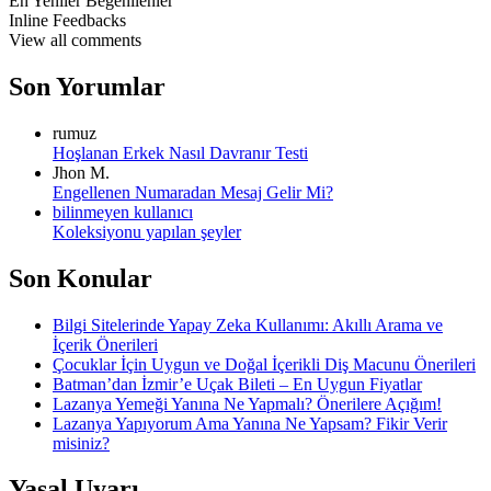
En Yeniler
Beğenilenler
Inline Feedbacks
View all comments
Son Yorumlar
rumuz
Hoşlanan Erkek Nasıl Davranır Testi
Jhon M.
Engellenen Numaradan Mesaj Gelir Mi?
bilinmeyen kullanıcı
Koleksiyonu yapılan şeyler
Son Konular
Bilgi Sitelerinde Yapay Zeka Kullanımı: Akıllı Arama ve
İçerik Önerileri
Çocuklar İçin Uygun ve Doğal İçerikli Diş Macunu Önerileri
Batman’dan İzmir’e Uçak Bileti – En Uygun Fiyatlar
Lazanya Yemeği Yanına Ne Yapmalı? Önerilere Açığım!
Lazanya Yapıyorum Ama Yanına Ne Yapsam? Fikir Verir
misiniz?
Yasal Uyarı