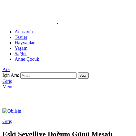
Anasayfa
Testler
Hayvanlar
Yaşam
Sağlık
Anne Çocuk
Ara
İçin Ara:
Ara
Giriş
Menu
Giriş
Eski Sevgiliye Doğum Günü Mesajı