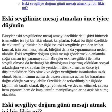
Eski sevgiliye doğum günü mesajı atmak iyi bir fikir
mi?
Eski sevgilinize mesaj atmadan önce iyice
düşünün
Bireyler eski sevgililerine mesaj atmayı özellikle de ilişkiyi bitirmek
istemediler ise iyi bir fikir olarak karşılarlar. Fakat bu ilişki özellikle
de tek taraflı yürütülen bir ilişki ise eski sevgiliyle yeniden irtibat
kurmak için ona mesaj atmak bileğini daha da yıpranmasına neden
olabilir. Eski sevgiliye doğum günü mesajı göndermek o anlamda
çoğu zaman işe yaramayabilir. Bireyler eski sevgilileri ile hatta
sevgili olmasa da herhangi bir diyaloğunu koparmış oldukları sosyal
arkadaşları ve akrabaları ile yeniden irtibat kurmadan önce iyi
düşünmelidirler. Küs olmak ve değer verdiğimiz insanlardan uzak
olmak bizlerin canını acıtsa da bazen canımızı acıtan bu kararların
doğru olduğu var sayılabilir. Özellikle de terkedilmiş bir ilişkide
kişinin tek taraflı olarak ilişkiyi yönetmek ve devam ettirmek çabası
hem yıpratıcı hem de karşı tarafın manipülasyonlarına açık bir süreç
olacaktır.
Eski sevgiliye doğum günü mesajı atmak
iyi bir fikir mi?