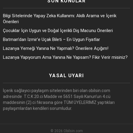
SON KONULAR
Bilgi Sitelerinde Yapay Zeka Kullanımı: Akıllı Arama ve İçerik
Önerileri
Çocuklar İçin Uygun ve Doğal İçerikli Diş Macunu Önerileri
Batman’dan İzmir’e Uçak Bileti – En Uygun Fiyatlar
Lazanya Yemeği Yanına Ne Yapmalı? Önerilere Açığım!
Lazanya Yapıyorum Ama Yanına Ne Yapsam? Fikir Verir misiniz?
YASAL UYARI
İçerik sağlayıcı paylaşım sitelerinden biri olan obilsin.com
adresinde T.C.K 20.ci Madde ve 5651 Sayılı Kanun’un 4.cü
maddesinin (2).ci fıkrasına göre TÜM ÜYELERİMİZ yaptıkları
paylaşımlardan kendileri sorumludur.
© 2026 Obilsin.com