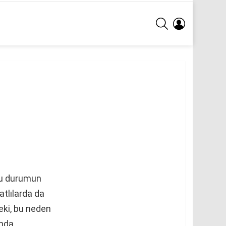
ARA
GIRIŞ
bu durumun
atlılarda da
eki, bu neden
ında