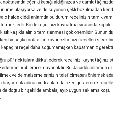
noktasında eğer ki kaşığı aldığınızda ve damlattığınızd
örünüme ulaşıyorsa ve de suyunun şekli bozulmadan kend
sa o halde ciddi anlamda bu durum reçelinizin tam kıvam
ermektedir. Bir de reçelinizi kaynatma sırasında köpük
 sık kaşıkla alınıp temizlenmesi çok önemlidir. Bunun dı
ken bir başka nokta ise kavanozlarınıza reçelleri sıcak bi
kapağını reçel daha soğumamışken kapatmanız gerektiğ
ğru püf noktalara dikkat ederek reçelinizi kaynattığınız 
ekerlenme problemi olmayacaktır. Bu da ciddi anlamda uz
ilmek ve de malzemelerinizin telef olmasını önlemek adı
u başarmak adına ciddi anlamda özen göstererek reçeller
 de doğru bir şekilde ambalajlayıp uygun saklama koşulla
z.