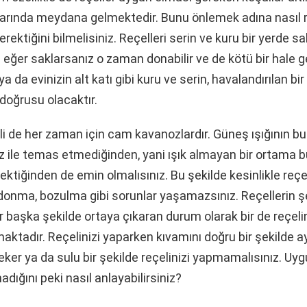
arında meydana gelmektedir. Bunu önlemek adına nasıl 
ektiğini bilmelisiniz. Reçelleri serin ve kuru bir yerde sa
eğer saklarsanız o zaman donabilir ve de kötü bir hale gel
ya da evinizin alt katı gibi kuru ve serin, havalandırılan bi
doğrusu olacaktır.
kli de her zaman için cam kavanozlardır. Güneş ışığının b
z ile temas etmediğinden, yani ışık almayan bir ortama b
ktiğinden de emin olmalısınız. Bu şekilde kesinlikle reçe
donma, bozulma gibi sorunlar yaşamazsınız. Reçellerin 
ir başka şekilde ortaya çıkaran durum olarak bir de reçeli
tadır. Reçelinizi yaparken kıvamını doğru bir şekilde a
şeker ya da sulu bir şekilde reçelinizi yapmamalısınız. Uy
dığını peki nasıl anlayabilirsiniz?