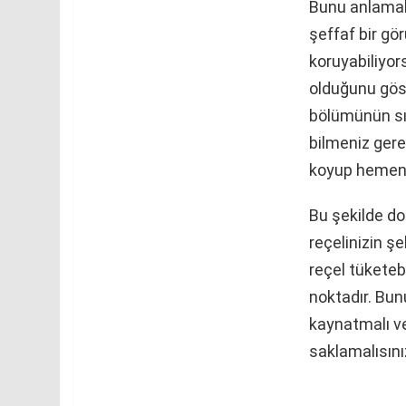
Bunu anlamak 
şeffaf bir g
koruyabiliyor
olduğunu göst
bölümünün sık
bilmeniz gere
koyup hemen 
Bu şekilde do
reçelinizin ş
reçel tüketeb
noktadır. Bun
kaynatmalı ve
saklamalısını