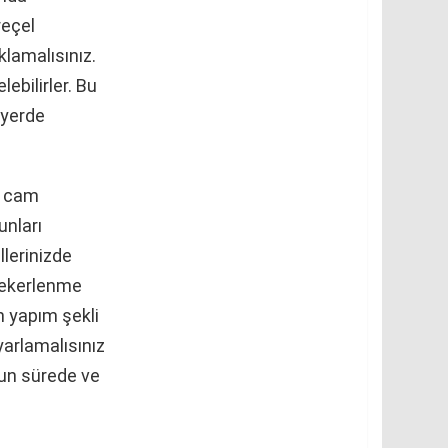
reçel
klamalısınız.
ebilirler. Bu
r yerde
u cam
unları
llerinizde
şekerlenme
n yapım şekli
yarlamalısınız
gun sürede ve