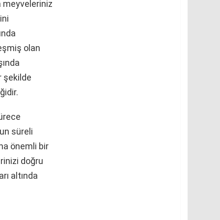
a meyveleriniz
ini
ında
leşmiş olan
şında
r şekilde
idir.
sürece
un süreli
na önemli bir
inizi doğru
rı altında