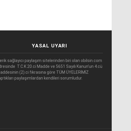
YASAL UYARI
çerik sağlayıcı paylaşım sitelerinden biri olan obilsin.com
dresinde T.C.K 20.ci Madde ve 5651 Sayılı Kanun’un 4.cü
addesinin (2).ci fıkrasına göre TÜM ÜYELERİMİZ
aptıkları paylaşımlardan kendileri sorumludur.