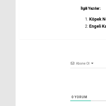
İlgili Yazılar:
Köpek N
Engeli 
Abone Ol
0
YORUM