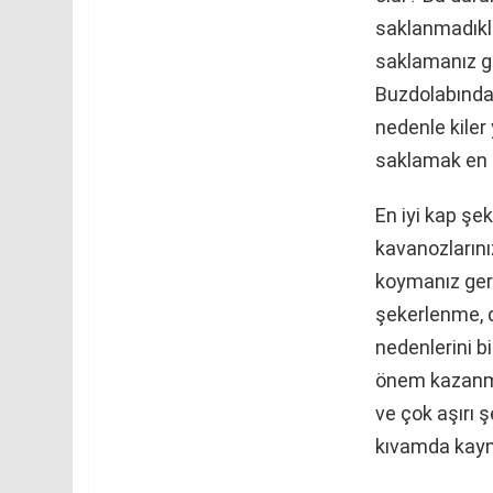
saklanmadıkl
saklamanız ger
Buzdolabında 
nedenle kiler 
saklamak en 
En iyi kap şe
kavanozlarını
koymanız gere
şekerlenme, 
nedenlerini b
önem kazanmak
ve çok aşırı 
kıvamda kayna