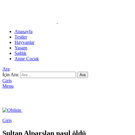
Anasayfa
Testler
Hayvanlar
Yaşam
Sağlık
Anne Çocuk
Ara
İçin Ara:
Ara
Giriş
Menu
Giriş
Sultan Alparslan nasıl öldü