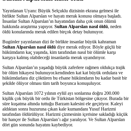
Yayınlanan Uyanı: Büyük Selçuklu dizisinin ekrana gelmesi ile
birlikte Sultan Alparslan ve hayatı merak konusu olmaya başladı.
İnsanlar Sultan Alparslan’ın hayatından daha çok onun ölümü
hakkında araştırma yapıyor.
Sultan Alparslan nasıl öldü
, neden
öldü konularında merak edilen birçok detay bulunuyor.
Bugünler yayınlanan dizi ile birlikte insanlar büyük kahraman
Sultan Alparslan nasıl öldü
diye merak ediyor. Böyle güçlü bir
hükümdarın kaç yaşında, kim tarafından nasıl bir ölümle karşı
karşıya kalmış olabileceği insanlarda merak uyandırıyor.
Sultan Alparslan’ın yaşadığı büyük zaferlere rağmen oldukça trajik
bir ölüm hikayesi bulunuyor.kendinden kat kat büyük ordulara ve
hükümdarlara diz çöktüren bu efsane hükümdarın bu kadar basit bir
şekilde ölüyor olması tüm tarih boyunca konuşuluyor.
Sultan Alparslan 1072 yılının eylül ayı sonlarına doğru 200.000
kişilik çok büyük bir ordu ile Türkistan bölgesine çıkıyor. Burada bir
süre kuşatma altında tuttuğu Barzam kalesini ele geçiriyor. Kaleyi
aldıktan sonra huzuruna çıkan kale kumandanı Yusuf Harizmi
tarafından öldürülüyor. Harizmi çizmesinin içerisine sakladığı küçük
bir hançer ile Sultan Alparslan’ı ağır yaralıyor. Ve Sultan Alparslan
dört gün sonunda hayatını kaybediyor.