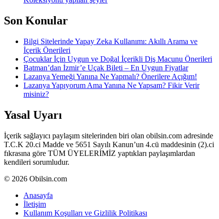
Son Konular
Bilgi Sitelerinde Yapay Zeka Kullanımı: Akıllı Arama ve
İçerik Önerileri
Çocuklar İçin Uygun ve Doğal İçerikli Diş Macunu Önerileri
Batman’dan İzmir’e Uçak Bileti – En Uygun Fiyatlar
Lazanya Yemeği Yanına Ne Yapmalı? Önerilere Açığım!
Lazanya Yapıyorum Ama Yanına Ne Yapsam? Fikir Verir
misiniz?
Yasal Uyarı
İçerik sağlayıcı paylaşım sitelerinden biri olan obilsin.com adresinde
T.C.K 20.ci Madde ve 5651 Sayılı Kanun’un 4.cü maddesinin (2).ci
fıkrasına göre TÜM ÜYELERİMİZ yaptıkları paylaşımlardan
kendileri sorumludur.
© 2026 Obilsin.com
Anasayfa
İletişim
Kullanım Koşulları ve Gizlilik Politikası