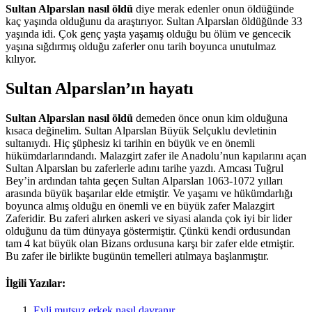
Sultan Alparslan nasıl öldü
diye merak edenler onun öldüğünde
kaç yaşında olduğunu da araştırıyor. Sultan Alparslan öldüğünde 33
yaşında idi. Çok genç yaşta yaşamış olduğu bu ölüm ve gencecik
yaşına sığdırmış olduğu zaferler onu tarih boyunca unutulmaz
kılıyor.
Sultan Alparslan’ın hayatı
Sultan Alparslan nasıl öldü
demeden önce onun kim olduğuna
kısaca değinelim. Sultan Alparslan Büyük Selçuklu devletinin
sultanıydı. Hiç şüphesiz ki tarihin en büyük ve en önemli
hükümdarlarındandı. Malazgirt zafer ile Anadolu’nun kapılarını açan
Sultan Alparslan bu zaferlerle adını tarihe yazdı. Amcası Tuğrul
Bey’in ardından tahta geçen Sultan Alparslan 1063-1072 yılları
arasında büyük başarılar elde etmiştir. Ve yaşamı ve hükümdarlığı
boyunca almış olduğu en önemli ve en büyük zafer Malazgirt
Zaferidir. Bu zaferi alırken askeri ve siyasi alanda çok iyi bir lider
olduğunu da tüm dünyaya göstermiştir. Çünkü kendi ordusundan
tam 4 kat büyük olan Bizans ordusuna karşı bir zafer elde etmiştir.
Bu zafer ile birlikte bugünün temelleri atılmaya başlanmıştır.
İlgili Yazılar:
Evli mutsuz erkek nasıl davranır